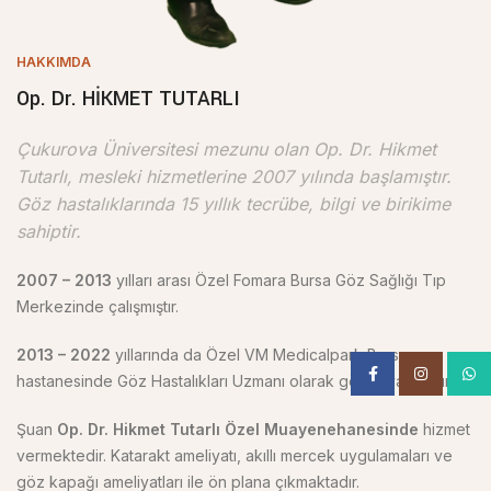
HAKKIMDA
Op. Dr. HİKMET TUTARLI
Çukurova Üniversitesi mezunu olan Op. Dr. Hikmet
Tutarlı, mesleki hizmetlerine 2007 yılında başlamıştır.
Göz hastalıklarında 15 yıllık tecrübe, bilgi ve birikime
sahiptir.
2007 – 2013
yılları arası Özel Fomara Bursa Göz Sağlığı Tıp
Merkezinde çalışmıştır.
2013 – 2022
yıllarında da Özel VM Medicalpark Bursa
Facebook
Instagram
What
hastanesinde Göz Hastalıkları Uzmanı olarak görev yapmıştır.
Şuan
Op. Dr. Hikmet Tutarlı Özel Muayenehanesinde
hizmet
vermektedir. Katarakt ameliyatı, akıllı mercek uygulamaları ve
göz kapağı ameliyatları ile ön plana çıkmaktadır.