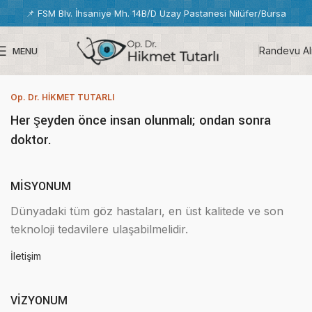
📌
FSM Blv. İhsaniye Mh. 14B/D Uzay Pastanesi Nilüfer/Bursa
Randevu Al
MENU
Op. Dr. HİKMET TUTARLI
Her şeyden önce insan olunmalı; ondan sonra
doktor.
MİSYONUM
Dünyadaki tüm göz hastaları, en üst kalitede ve son
teknoloji tedavilere ulaşabilmelidir.
İletişim
VİZYONUM