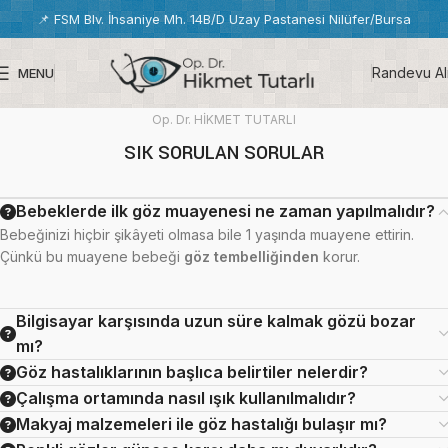
📌
FSM Blv. İhsaniye Mh. 14B/D Uzay Pastanesi Nilüfer/Bursa
Randevu Al
MENU
Op. Dr. HİKMET TUTARLI
SIK SORULAN SORULAR
Bebeklerde ilk göz muayenesi ne zaman yapılmalıdır?
Bebeğinizi hiçbir şikâyeti olmasa bile 1 yaşında muayene ettirin.
Çünkü bu muayene bebeği
göz tembelliğinden
korur.
Bilgisayar karşısında uzun süre kalmak gözü bozar
mı?
Göz hastalıklarının başlıca belirtiler nelerdir?
Çalışma ortamında nasıl ışık kullanılmalıdır?
Makyaj malzemeleri ile göz hastalığı bulaşır mı?