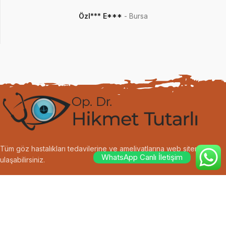
Özl*** E***
Bursa
Tüm göz hastalıkları tedavilerine ve ameliyatlarına web sitemizden
WhatsApp Canlı İletişim
ulaşabilirsiniz.
Fatih Sultan Mehmet Blv. İhsaniye Mah. 14B/D Uzay Pastanesi
Nilüfer/Bursa
0532 685 29 20
iletisim@hikmettutarli.com.tr