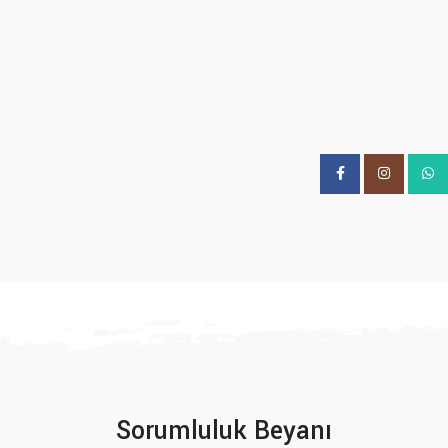
Facebook
Instagram
What
Sorumluluk Beyanı