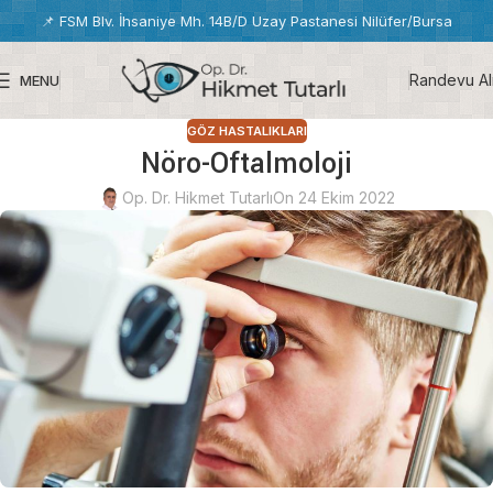
📌
FSM Blv. İhsaniye Mh. 14B/D Uzay Pastanesi Nilüfer/Bursa
Randevu Al
MENU
GÖZ HASTALIKLARI
Nöro-Oftalmoloji
Op. Dr. Hikmet Tutarlı
On 24 Ekim 2022