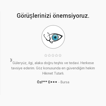
Görüşlerinizi önemsiyoruz.
Güleryüz, ilgi, alaka doğru teşhis ve tedavi. Herkese
3
tavsiye ederim. Göz konusunda en güvendiğim hekim
Hikmet Tutarlı.
Özl*** E***
Bursa