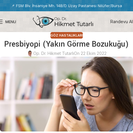
📌
FSM Blv. İhsaniye Mh. 14B/D Uzay Pastanesi Nilüfer/Bursa
Randevu Al
MENU
GÖZ HASTALIKLARI
Presbiyopi (Yakın Görme Bozukuğu)
Op. Dr. Hikmet Tutarlı
On 22 Ekim 2022