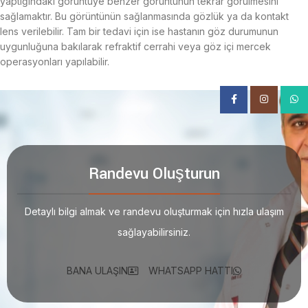
yaptığındaki görüntüye benzer görüntünün tekrar görülmesini
sağlamaktır. Bu görüntünün sağlanmasında gözlük ya da kontakt
lens verilebilir. Tam bir tedavi için ise hastanın göz durumunun
uygunluğuna bakılarak refraktif cerrahi veya göz içi mercek
operasyonları yapılabilir.
Facebook
Instagram
What
Randevu Oluşturun
Detaylı bilgi almak ve randevu oluşturmak için hızla ulaşım
sağlayabilirsiniz.
BANA ULAŞIN
WHATSAPP HATTI