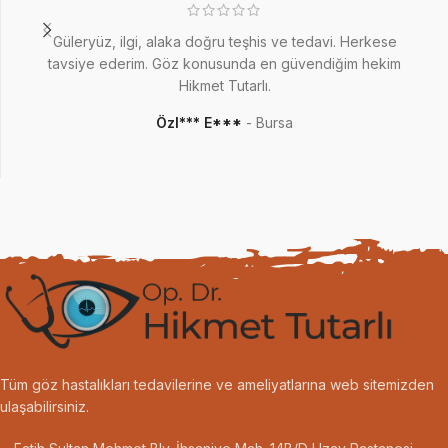
Güleryüz, ilgi, alaka doğru teşhis ve tedavi. Herkese
3
tavsiye ederim. Göz konusunda en güvendiğim hekim
Hikmet Tutarlı.
Özl*** E***
Bursa
Tüm göz hastalıkları tedavilerine ve ameliyatlarına web sitemizden
ulaşabilirsiniz.